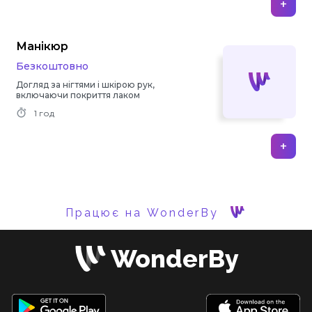
+
Манікюр
Безкоштовно
Догляд за нігтями і шкірою рук,
включаючи покриття лаком
1 год
+
Працює на WonderBy
WonderBy