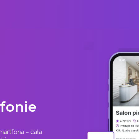
fonie
artfona – cała