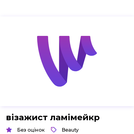
візажист ламімейкр
Без оцінок
Beauty