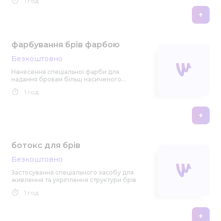
1 год
+
фарбування брів фарбою
Безкоштовно
Нанесення спеціальної фарби для
надання бровам більш насиченого
кольору
1 год
+
ботокс для брів
Безкоштовно
Застосування спеціального засобу для
живлення та укріплення структури брів
1 год
+