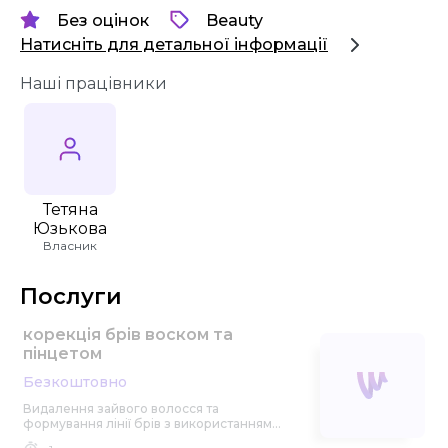
Без оцінок
Beauty
Натисніть для детальної інформації
Наші працівники
Тетяна
Юзькова
Власник
Послуги
корекція брів воском та
пінцетом
Безкоштовно
Видалення зайвого волосся та
формування лінії брів з використанням
воску та пінцета