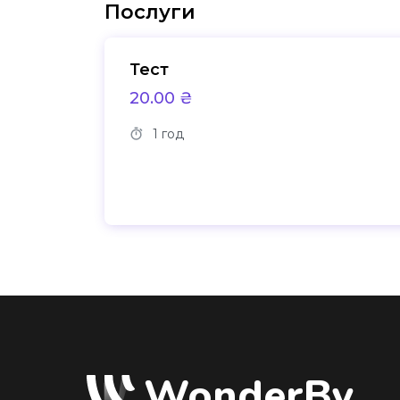
Послуги
Тест
20.00 ₴
1 год
WonderBy