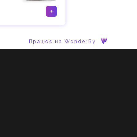
+
Працює на WonderBy