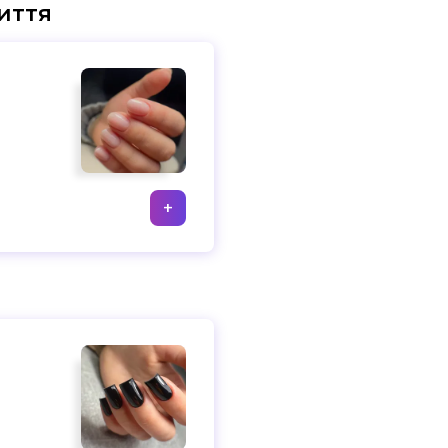
иття
+