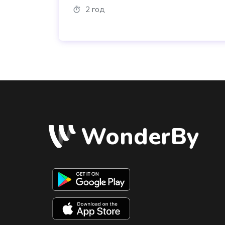
+покриття
2 год
WonderBy