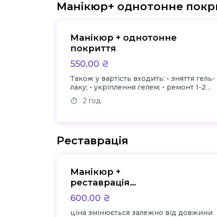
Манікюр+ однотонне покр
Манікюр + однотонне
покриття
550.00 ₴
Також у вартість входить: • зняття гель-
лаку; • укріплення гелем; • ремонт 1-2
нігтів
2 год
Реставрація
Манікюр +
реставрація
квадрату/ підняття
600.00 ₴
клюючих нігтів/
ціна змінюється залежно від довжини
скручених нігтів