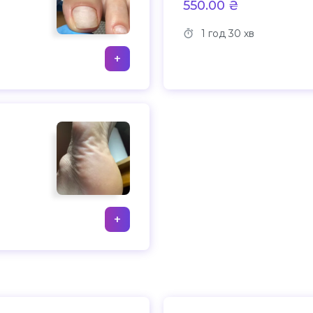
550.00 ₴
1 год
30 хв
+
+