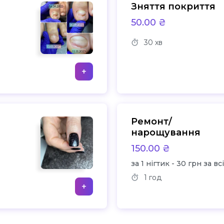
Зняття покриття
50.00 ₴
30 хв
+
Ремонт/
нарощування
150.00 ₴
за 1 нігтик - 30 грн за вс
1 год
+