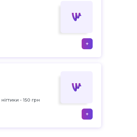
+
і нігтики - 150 грн
+