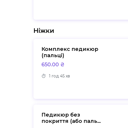
Ніжки
Комплекс педикюр
(пальці)
650.00 ₴
1 год
45 хв
Педикюр без
покриття (або пальці
або стопа)