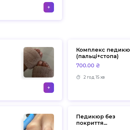
+
Комплекс педик
(пальці+стопа)
700.00 ₴
2 год
15 хв
+
Педикюр без
покриття
(пальці+стопа)