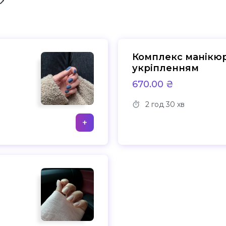
Комплекс манікюр
укріпленням
670.00 ₴
2 год
30 хв
+