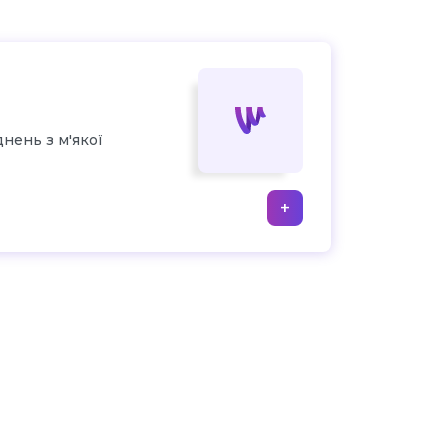
нень з м'якої
+