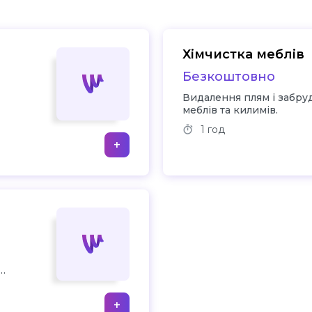
Хімчистка меблів
Безкоштовно
Видалення плям і забруд
меблів та килимів.
1 год
+
их
+