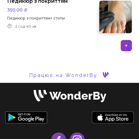
Педикюр з покриттям
350.00 ₴
Педикюр з покриттям+ стопи
2 год
40 хв
+
Працює на WonderBy
WonderBy