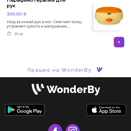
Парафинотерапия для
рук
300.00 ₴
Уход за кожей рук и ног: Смягчает кожу,
устраняет сухость и шелушение,
способствует заживлению мелких
35 хв
трещинок. Омолаживающий эффект:
Помогает разгладить мелкие морщины,
+
улучшает упругость и эластичность
кожи. Улучшение состояния ногтей:
Укрепляет ногти и способствует их
росту.
Працює на WonderBy
WonderBy