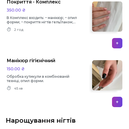
Покриття - Комплекс
350.00 ₴
В Комплекс входить: ~ манікюр; ~ опил
форми; ~ покриття нігтів гель/лаком;
Додатково оплачується укріплення та
2 год
зняття.
+
Манікюр гігієнічний
150.00 ₴
Обробка кутикули в комбінованій
техніці, опил форми.
45 хв
+
Нарощування нігтів