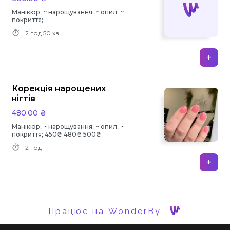
Манікюр; ~ нарощування; ~ опил; ~
покриття;
2 год
50 хв
+
Корекція нарощених
нігтів
480.00 ₴
Манікюр; ~ нарощування; ~ опил; ~
покриття; 450₴ 480₴ 500₴
2 год
+
Працює на WonderBy