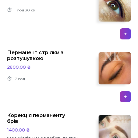
1 год
30 хв
+
Перманент стрілки з
розтушувкою
2800.00 ₴
2 год
+
Корекція перманенту
брів
1400.00 ₴