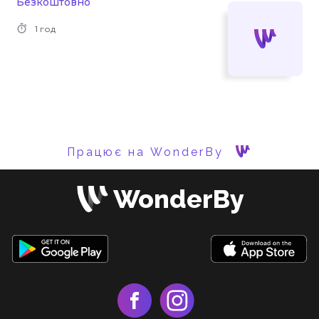
Безкоштовно
1 год
Працює на WonderBy
WonderBy