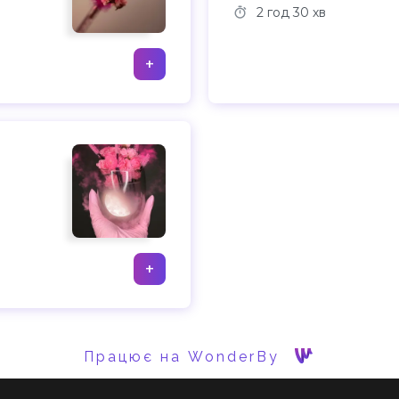
2 год
30 хв
+
+
Працює на WonderBy