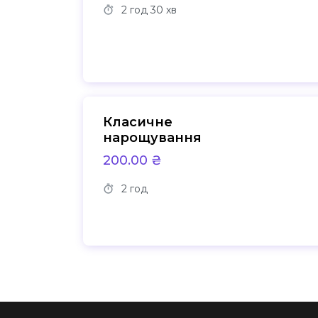
2 год
30 хв
Класичне
нарощування
200.00 ₴
2 год