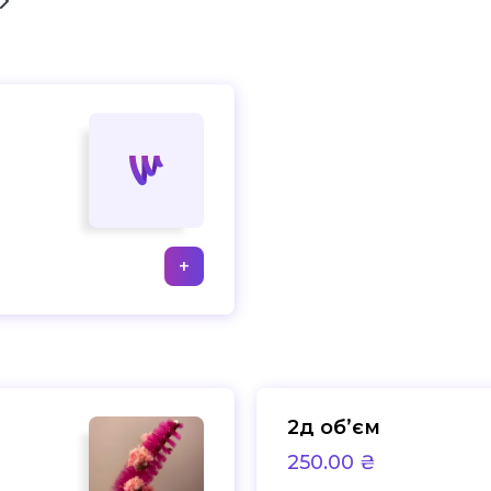
+
2д обʼєм
250.00 ₴