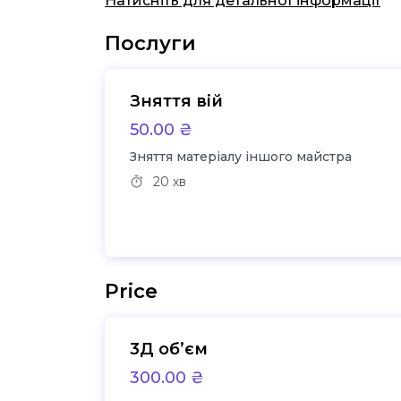
Натисніть для детальної інформації
Послуги
Зняття вій
50.00 ₴
Зняття матеріалу іншого майстра
20 хв
Price
3Д обʼєм
300.00 ₴