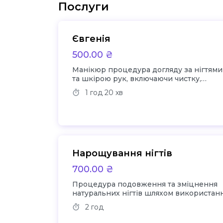
Послуги
Євгенія
500.00 ₴
Манікюр процедура догляду за нігтями
та шкірою рук, включаючи чистку,
обробку та покриття лаком
1 год
20 хв
Нарощування нігтів
700.00 ₴
Процедура подовження та зміцнення
натуральних нігтів шляхом використан
гелів або акрилу
2 год