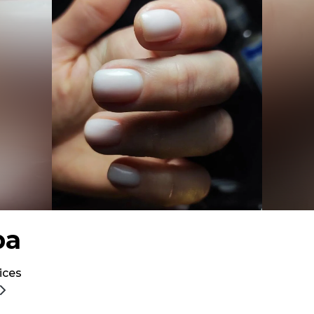
ра
ices