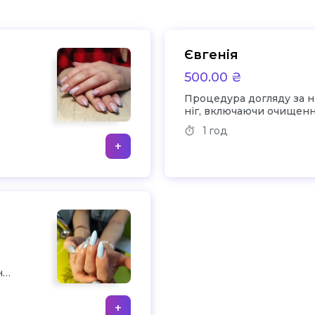
Євгенія
500.00 ₴
Процедура догляду за н
ніг, включаючи очищенн
масаж, покриття гель л
1 год
+
ня
+