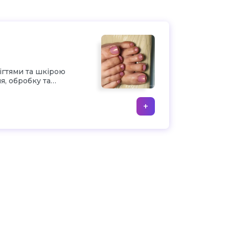
ігтями та шкірою
я, обробку та
аком
+