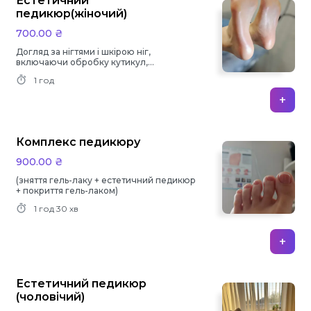
Естетичний
педикюр(жіночий)
700.00 ₴
Догляд за нігтями і шкірою ніг,
включаючи обробку кутикул,
полірування.
1 год
+
Комплекс педикюру
900.00 ₴
(зняття гель-лаку + естетичний педикюр
+ покриття гель-лаком)
1 год
30 хв
+
Естетичний педикюр
(чоловічий)