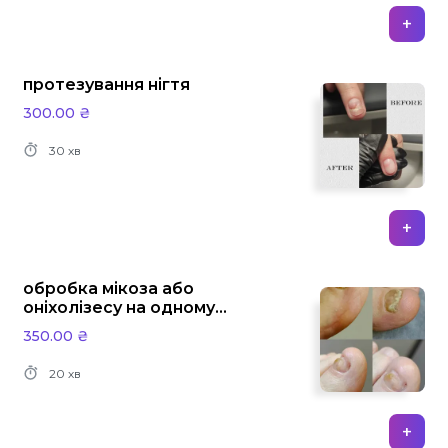
+
протезування нігтя
300.00 ₴
30 хв
+
обробка мікоза або
оніхолізесу на одному
нігті
350.00 ₴
20 хв
+