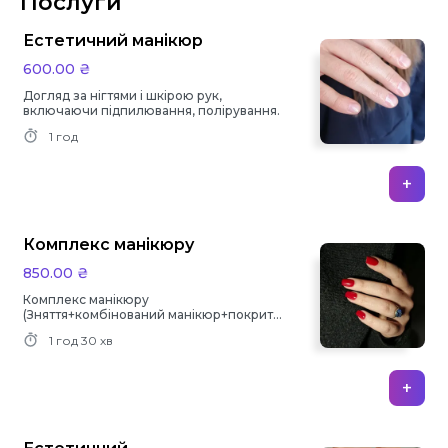
Послуги
Естетичний манікюр
600.00 ₴
Догляд за нігтями і шкірою рук,
включаючи підпилювання, полірування.
1 год
+
Комплекс манікюру
850.00 ₴
Комплекс манікюру
(Зняття+комбінований манікюр+покриття
гель-лак)
1 год
30 хв
+