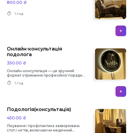
800.00 ₴
1 год
+
Онлайн-консультація
подолога
350.00 ₴
Онлайн-консультація — це зручний
формат отримання професійної поради
без особистого візиту до кабінету. Під
1 год
час консультації ви зможете отримати
попередню оцінку стану стоп або нігтів,
+
розбір ваших симптомів, рекомендації
щодо домашнього догляду, лікування та
подальших обстежень.
Подологія(консультація)
450.00 ₴
Лікування і профілактика захворювань
стоп і нігтів, включаючи медичний