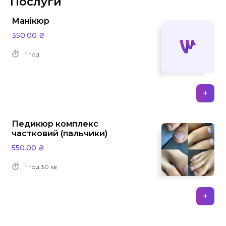
Послуги
Манікюр
350.00 ₴
1 год
+
Педикюр комплекс
частковий (пальчики)
550.00 ₴
1 год
30 хв
+