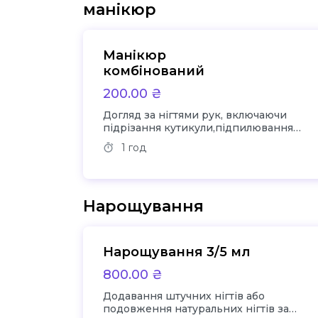
манікюр
Манікюр
комбінований
200.00 ₴
Догляд за нігтями рук, включаючи
підрізання кутикули,підпилювання
довжини , створювання форми,
1 год
шліфування і нанесення лаку по бажан
Нарощування
Нарощування 3/5 мл
800.00 ₴
Додавання штучних нігтів або
подовження натуральних нігтів за