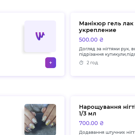
Манікюр гель лак 
укрепление
500.00 ₴
Догляд за нігтями рук,
підрізання кутикули,пі
довжини , створювання
+
2 год
ню
шліфування і нанесення
нарощування чи акрил ,
гель лак дизайн чі 
Нарощування нігт
1/3 мл
700.00 ₴
Додавання штучних нігт