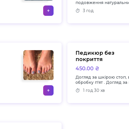
подовження натуральних
допомогою гелів або акр
+
3 год
нігтями рук, включаючи
кутикули,підпилювання
створювання форми, шлі
нанесення гель лак
Педикюр без
покриття
450.00 ₴
Догляд за шкірою стоп,
обробку п'ят . Догляд за нігтями,
підрізання кутикули,пі
+
1 год
30 хв
довжини , створювання
шліфування і нанесення