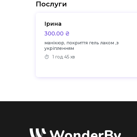
Послуги
Ірина
300.00 ₴
манікюр, покриття гель лаком ,з
укріпленням
1 год
45 хв
WonderBy