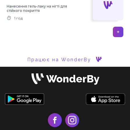
Нанесення гель-лаку на нігті для
стійкого покриття
1 год
+
Працює на WonderBy
WonderBy