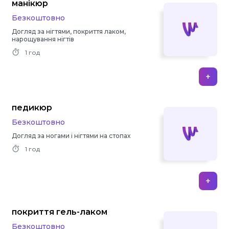
манікюр
Безкоштовно
Догляд за нігтями, покриття лаком,
нарощування нігтів
1 год
+
педикюр
Безкоштовно
Догляд за ногами і нігтями на стопах
1 год
+
покриття гель-лаком
Безкоштовно