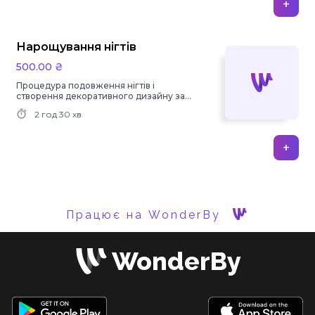
+
Нарощування нігтів
500.00 ₴
Процедура подовження нігтів і
створення декоративного дизайну за
допомогою гелів.
2 год
30 хв
+
Працює на WonderBy
WonderBy