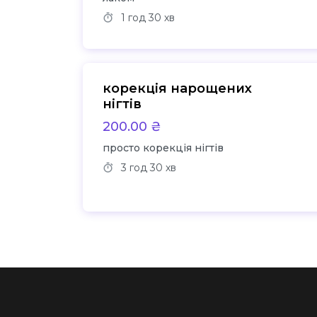
1 год
30 хв
корекція нарощених
нігтів
200.00 ₴
просто корекція нігтів
3 год
30 хв