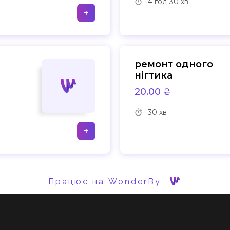
4 год
30 хв
+
ремонт одного
нігтика
20.00 ₴
30 хв
+
Працює на WonderBy