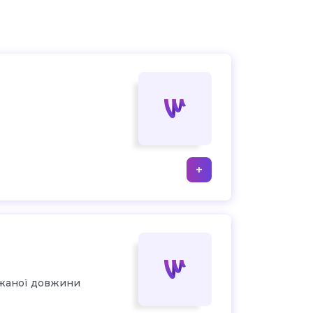
+
ажаної довжини