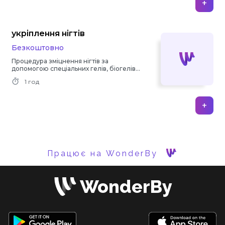
+
укріплення нігтів
Безкоштовно
Процедура зміцнення нігтів за
допомогою спеціальних гелів, біогелів
або інших засобів.
1 год
+
Працює на WonderBy
WonderBy