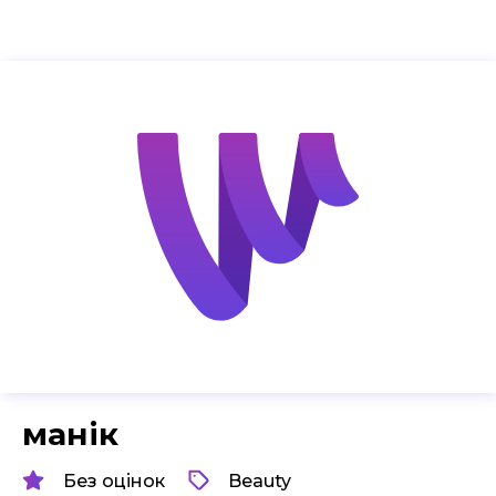
манік
Без оцінок
Beauty