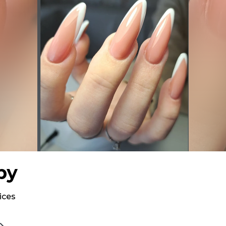
ру
ices