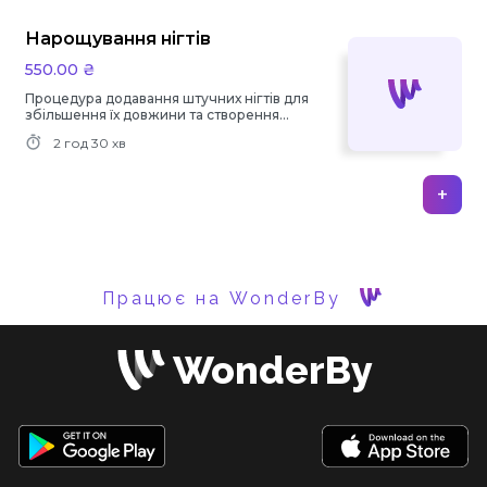
Нарощування нігтів
550.00 ₴
Процедура додавання штучних нігтів для
збільшення їх довжини та створення
спеціального дизайну.
2 год
30 хв
+
Працює на WonderBy
WonderBy