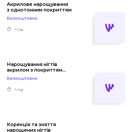
Акрилове нарощування
з однотонним покриттям
Безкоштовно
1 год
Нарощування нігтів
акрилом з покриттям
"френч"
Безкоштовно
1 год
Корекція та зняття
нарощених нігтів