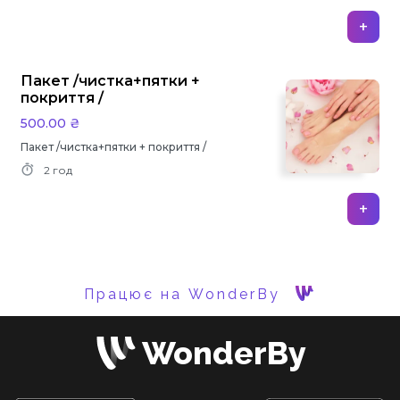
+
Пакет /чистка+пятки +
покриття /
500.00 ₴
Пакет /чистка+пятки + покриття /
2 год
+
Працює на WonderBy
WonderBy