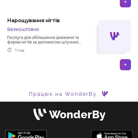
+
Нарощування нігтів
Безкоштовно
Послуга для збільшення довжини та
форми нігтів за допомогою штучних
матеріалів.
1 год
+
Працює на WonderBy
WonderBy