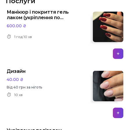
Послуги
Манікюр і покриття гель
лаком (укріплення по
бажанню )
600.00 ₴
1 год
10 хв
+
Дизайн
40.00 ₴
Від 40 грн за ніготь
10 хв
+