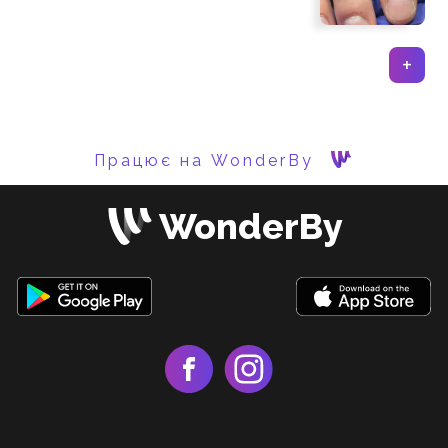
+
Працює на WonderBy
WonderBy