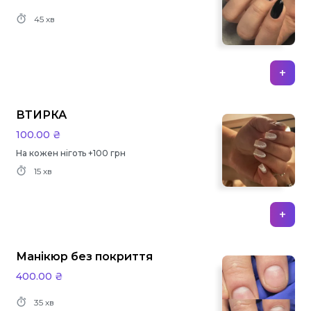
45 хв
+
ВТИРКА
100.00 ₴
На кожен ніготь +100 грн
15 хв
+
Манікюр без покриття
400.00 ₴
35 хв