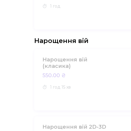
1 год
Нарощення вій
Нарощення вій
(класика)
550.00 ₴
1 год
15 хв
Нарощення вій 2D-3D