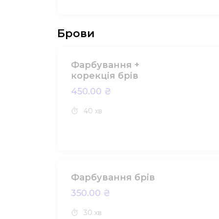
Брови
Фарбування +
корекція брів
450.00 ₴
40 хв
Фарбування брів
350.00 ₴
30 хв