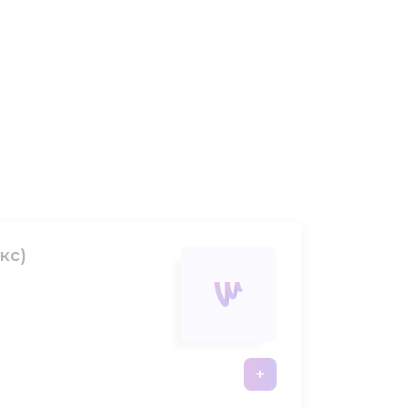
кс)
+