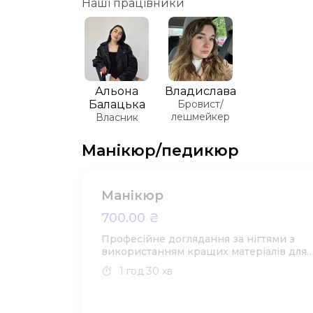
Наші працівники
Альона
Владислава
Балацька
Бровист/
лешмейкер
Власник
Манікюр/педикюр
Манікюр
700.00 ₴
Професійне доглядання за нігтями з
використанням кращих матеріалів для
вашої краси.
1 год
30 хв