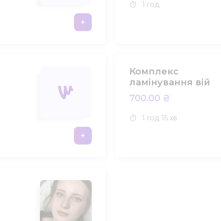
1 год
+
Комплекс
ламінування вій
700.00 ₴
1 год
15 хв
+