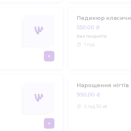
Педикюр класич
550.00 ₴
Без покриття
1 год
+
Нарощення нігтів
950.00 ₴
2 год
30 хв
+