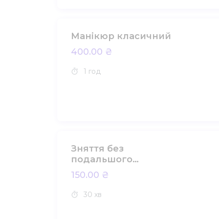
Манікюр класичний
400.00 ₴
1 год
Зняття без
подальшого
покриття
150.00 ₴
30 хв