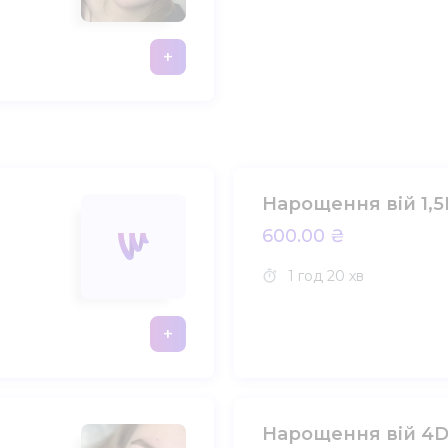
+
Нарощення вій 1,
600.00 ₴
1 год
20 хв
+
Нарощення вій 4D