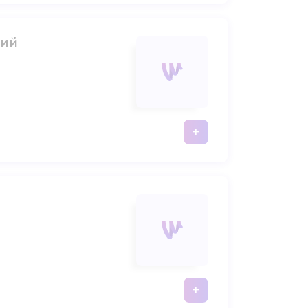
ний
+
+