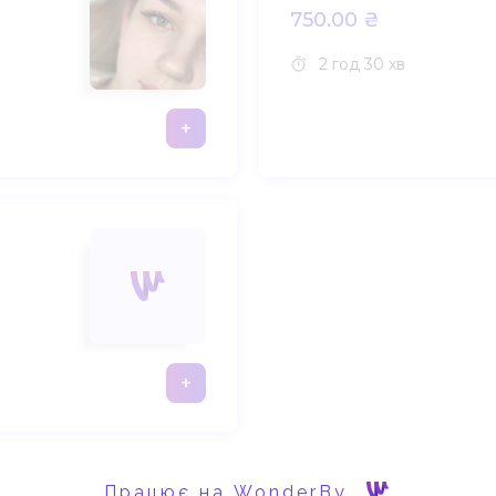
750.00 ₴
2 год
30 хв
+
+
Працює на WonderBy