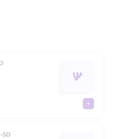
5D
+
-5D