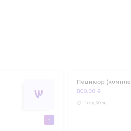
Педикюр (компле
800.00 ₴
1 год
30 хв
+