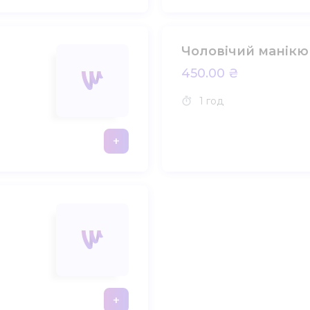
Чоловічий манікю
450.00 ₴
1 год
+
+