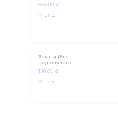
650.00 ₴
2 год
Зняття (без
подальшого
нарощення)
150.00 ₴
1 год