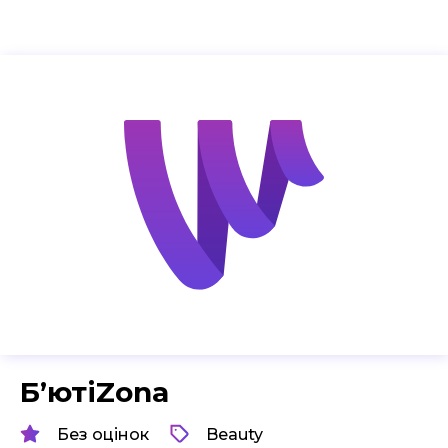
БʼютіZona
Без оцінок
Beauty