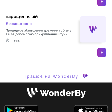
+
нарощення вій
Безкоштовно
Процедура збільшення довжини і об'єму
вій за допомогою прикріплення штучних
волокон.
1 год
+
Працює на WonderBy
WonderBy