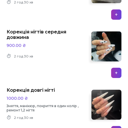
2 год
30 хв
+
Корекція нігтів середня
довжина
900.00 ₴
2 год
30 хв
+
Корекція довгі нігті
1000.00 ₴
Зняття, манікюр, покриття в один колір ,
ремонт 1,2 нігтя
2 год
30 хв