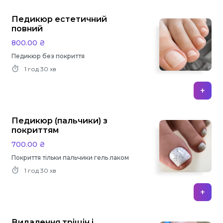
Педикюр естетичний
повний
800.00 ₴
Педикюр без покриття
1 год
30 хв
+
Педикюр (пальчики) з
покриттям
700.00 ₴
Покриття тільки пальчики гель лаком
1 год
30 хв
+
Видалення тріщін і