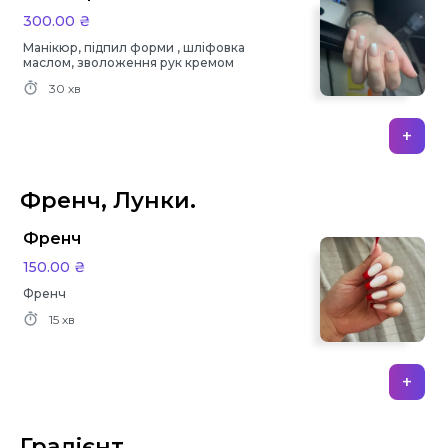
300.00 ₴
Манікюр, підпил форми , шліфовка
маслом, зволоження рук кремом
30 хв
+
Френч, Лунки.
Френч
150.00 ₴
Френч
15 хв
+
Градієнт