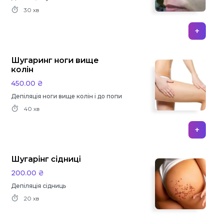
30 хв
+
Шугаринг ноги вище
колін
450.00 ₴
Депіляція ноги вище колін і до попи
40 хв
+
Шугарінг сідниці
200.00 ₴
Депіляція сідниць
20 хв