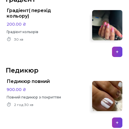
Градіент( перехід
кольору)
200.00 ₴
Градієнт кольорів
30 хв
+
Педикюр
Педикюр повний
900.00 ₴
Повний педикюр з покриттям
2 год
30 хв
+