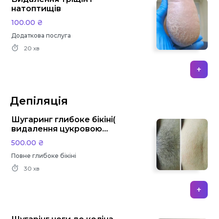
натоптищів
100.00 ₴
Додаткова послуга
20 хв
+
Депіляція
Шугаринг глибоке бікіні(
видалення цукровою
пастою)
500.00 ₴
Повне глибоке бікіні
30 хв
+