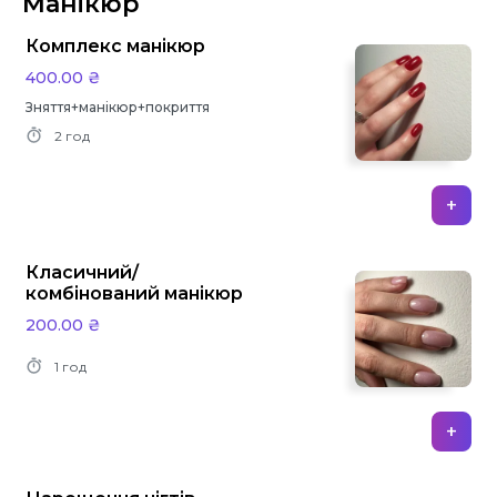
Манікюр
Комплекс манікюр
400.00 ₴
Зняття+манікюр+покриття
2 год
+
Класичний/
комбінований манікюр
200.00 ₴
1 год
+