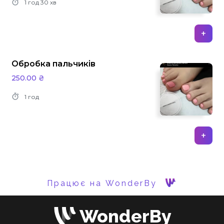
1 год
30 хв
+
Обробка пальчиків
250.00 ₴
1 год
+
Працює на WonderBy
WonderBy