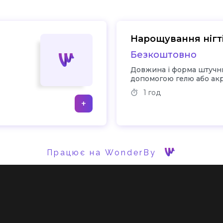
Нарощування нігт
Безкоштовно
Довжина і форма штучних
допомогою гелю або ак
1 год
+
Працює на WonderBy