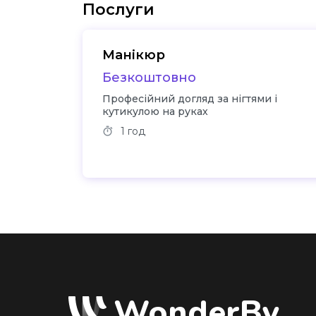
Послуги
Манікюр
Безкоштовно
Професійний догляд за нігтями і
кутикулою на руках
1 год
WonderBy