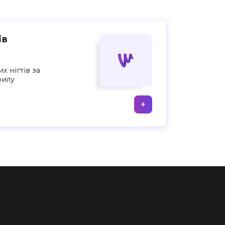
ів
 нігтів за
рилу
+