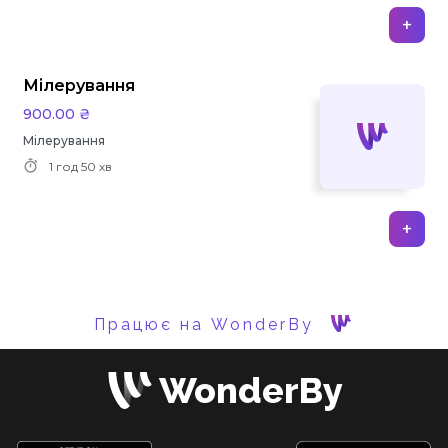
+
Мілерування
900.00 ₴
Мілерування
1 год
50 хв
+
Працює на WonderBy
WonderBy