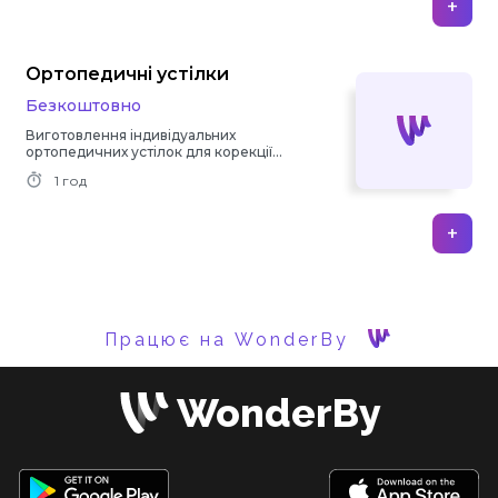
+
Ортопедичні устілки
Безкоштовно
Виготовлення індивідуальних
ортопедичних устілок для корекції
проблем ніг
1 год
+
Працює на WonderBy
WonderBy