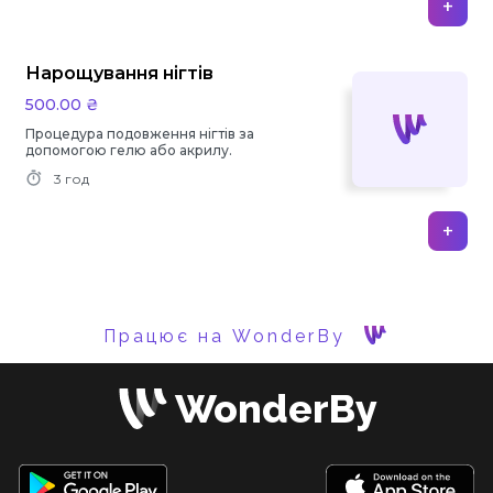
+
Нарощування нігтів
500.00 ₴
Процедура подовження нігтів за
допомогою гелю або акрилу.
3 год
+
Працює на WonderBy
WonderBy