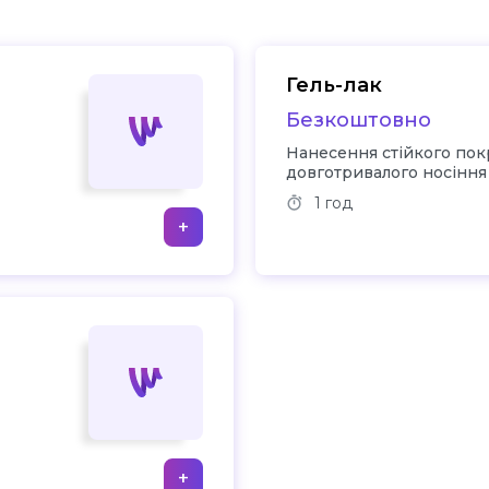
Гель-лак
Безкоштовно
Нанесення стійкого покр
довготривалого носіння
1 год
+
+