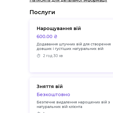
Натисніть для детальної інформації
Послуги
Нарощування вій
600.00 ₴
Додавання штучних вій для створення
довших і густіших натуральних вій
2 год
30 хв
Зняття вій
Безкоштовно
Безпечне видалення нарощених вій з
натуральних вій клієнта