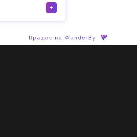
+
Працює на WonderBy