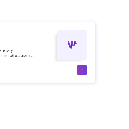
 вій у
ення або заміна
+