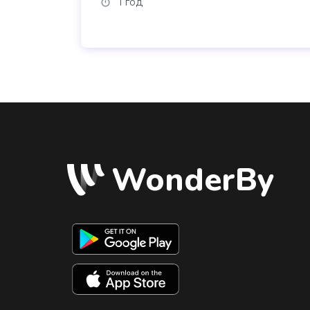
1 год
WonderBy