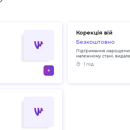
Корекція вій
Безкоштовно
Підтримання нарощених
належному стані, видал
відпавших вій
1 год
+