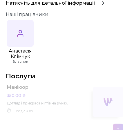
Натисніть для детальної інформації
Наші працівники
Анастасія
Клімчук
Власник
Послуги
Манікюр
350.00 ₴
Догляд і прикраса нігтів на руках.
1 год
30 хв
+