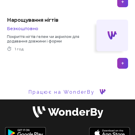
+
Нарощування нігтів
Безкоштовно
Покриття нігтів гелем чи акрилом для
додавання довжини і форми
1 год
+
Працює на WonderBy
WonderBy