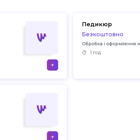
Педикюр
Безкоштовно
Обробка і оформлення ні
1 год
+
+