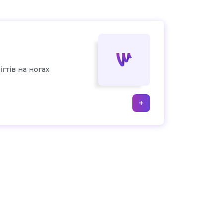
гтів на ногах
+