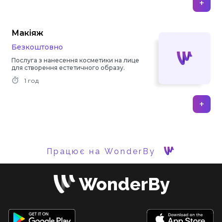
+
Макіяж
Безкоштовно
Послуга з нанесення косметики на лице
для створення естетичного образу.
1 год
+
Працює на WonderBy
WonderBy