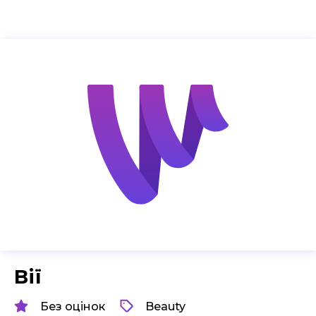
Вії
Без оцінок
Beauty