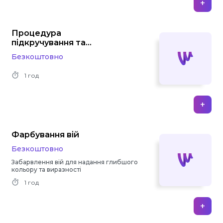
+
Процедура
підкручування та
зміцнення природних вій
Безкоштовно
1 год
+
Фарбування вій
Безкоштовно
Забарвлення вій для надання глибшого
кольору та виразності
1 год
+