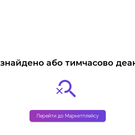
е знайдено або тимчасово деа
Перейти до Маркетплейсу