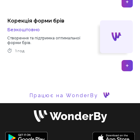
+
Корекція форми брів
Безкоштовно
Створення та підтримка оптимальної
форми брів.
1 год
+
Працює на WonderBy
WonderBy