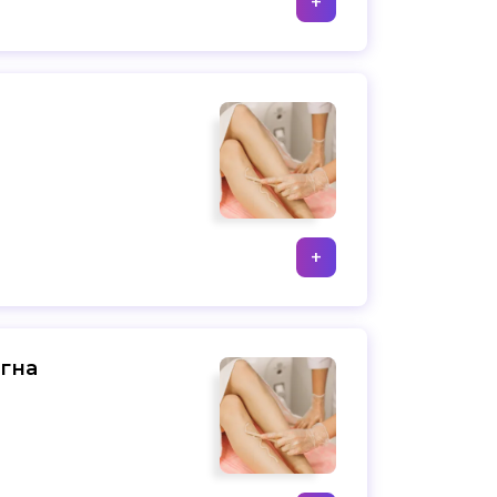
+
+
егна