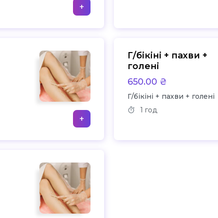
+
Г/бікіні + пахви +
голені
650.00 ₴
Г/бікіні + пахви + голені
1 год
+