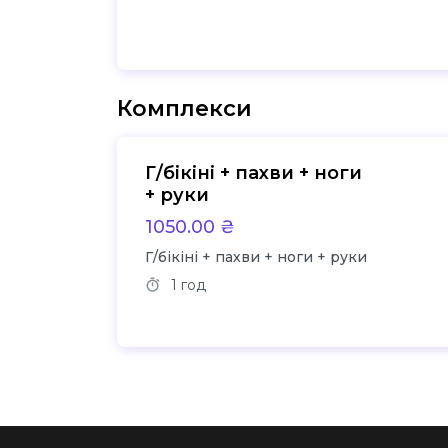
Комплекси
Г/бікіні + пахви + ноги
+ руки
1050.00 ₴
Г/бікіні + пахви + ноги + руки
1 год