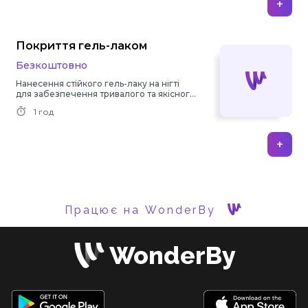
+
Покриття гель-лаком
Безкоштовно
Нанесення стійкого гель-лаку на нігті
для забезпечення тривалого та якісного
покриття.
1 год
+
Працює на WonderBy
WonderBy