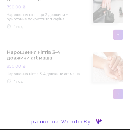
покриття топ каріна
750.00 ₴
Нарощення нігтів до 2 довжини +
однотонне покриття топ каріна
1 год
+
Нарощення нігтів 3-4
довжини art маша
850.00 ₴
Нарощення нігтів 3-4 довжини art маша
1 год
+
Працює на WonderBy