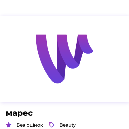
марес
Без оцінок
Beauty